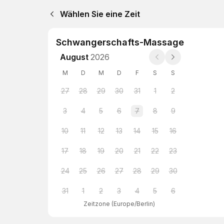
Wählen Sie eine Zeit
Schwangerschafts-Massage
August
2026
M
D
M
D
F
S
S
27
28
29
30
31
1
2
3
4
5
6
7
8
9
10
11
12
13
14
15
16
17
18
19
20
21
22
23
24
25
26
27
28
29
30
31
1
2
3
4
5
6
Zeitzone
(
Europe/Berlin
)