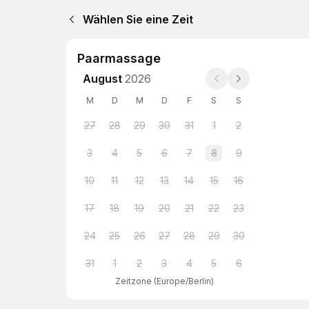
Wählen Sie eine Zeit
Paarmassage
August
2026
M
D
M
D
F
S
S
27
28
29
30
31
1
2
3
4
5
6
7
8
9
10
11
12
13
14
15
16
17
18
19
20
21
22
23
24
25
26
27
28
29
30
31
1
2
3
4
5
6
Zeitzone
(
Europe/Berlin
)