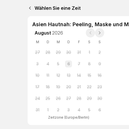
Wählen Sie eine Zeit
Asien Hautnah: Peeling, Maske und 
August
2026
M
D
M
D
F
S
S
27
28
29
30
31
1
2
3
4
5
6
7
8
9
10
11
12
13
14
15
16
17
18
19
20
21
22
23
24
25
26
27
28
29
30
31
1
2
3
4
5
6
Zeitzone
(
Europe/Berlin
)